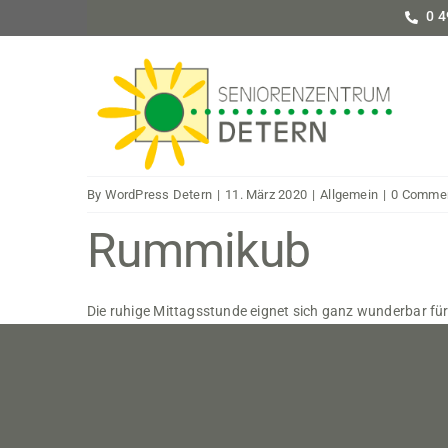
Skip
0 4
to
content
By
WordPress Detern
|
11. März 2020
|
Allgemein
|
0 Comme
Rummikub
Die ruhige Mittagsstunde eignet sich ganz wunderbar fü