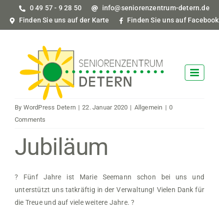
Skip
0 49 57 - 9 28 50
info@seniorenzentrum-detern.de
to
Finden Sie uns auf der Karte
Finden Sie uns auf Facebook
content
By
WordPress Detern
|
22. Januar 2020
|
Allgemein
|
0
Comments
Jubiläum
?
Fünf Jahre ist Marie Seemann schon bei uns und
unterstützt uns tatkräftig in der Verwaltung! Vielen Dank für
die Treue und auf viele weitere Jahre.
?